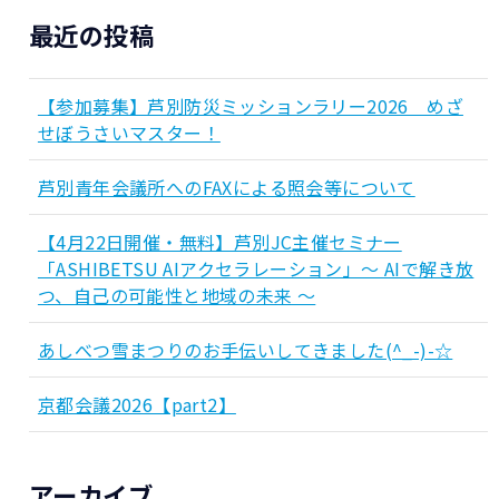
最近の投稿
【参加募集】芦別防災ミッションラリー2026 めざ
せぼうさいマスター！
芦別青年会議所へのFAXによる照会等について
【4月22日開催・無料】芦別JC主催セミナー
「ASHIBETSU AIアクセラレーション」～ AIで解き放
つ、自己の可能性と地域の未来 ～
あしべつ雪まつりのお手伝いしてきました(^_-)-☆
京都会議2026【part2】
アーカイブ