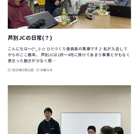
芦別JCの日常(？)
こんにちは～(^_-)-☆ ひとづくり委員長の髙瀬です♪ 私が入会して
からのここ数年、 芦別JCは2月～4月に掛けてあまり事業とかもなく
表立った動きが少なく感…
2025年3月22日
お知らせ