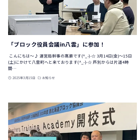
「ブロック役員会議in八雲」に参加！
こんにちは～♪ 運営局幹事の髙瀬です(^_-)-☆ 3月14日(金)～15日
(土)にかけて八雲町へと来ております(^_-)-☆ 芦別からは片道4時
間…
2025年3月15日
お知らせ