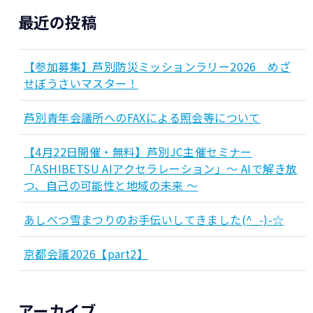
最近の投稿
【参加募集】芦別防災ミッションラリー2026 めざ
せぼうさいマスター！
芦別青年会議所へのFAXによる照会等について
【4月22日開催・無料】芦別JC主催セミナー
「ASHIBETSU AIアクセラレーション」～ AIで解き放
つ、自己の可能性と地域の未来 ～
あしべつ雪まつりのお手伝いしてきました(^_-)-☆
京都会議2026【part2】
アーカイブ