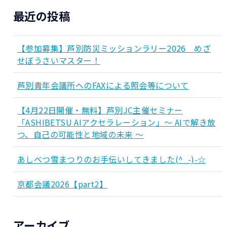
最近の投稿
【参加募集】芦別防災ミッションラリー2026 めざ
せぼうさいマスター！
芦別青年会議所へのFAXによる照会等について
【4月22日開催・無料】芦別JC主催セミナー
「ASHIBETSU AIアクセラレーション」～ AIで解き放
つ、自己の可能性と地域の未来 ～
あしべつ雪まつりのお手伝いしてきました(^_-)-☆
京都会議2026【part2】
アーカイブ