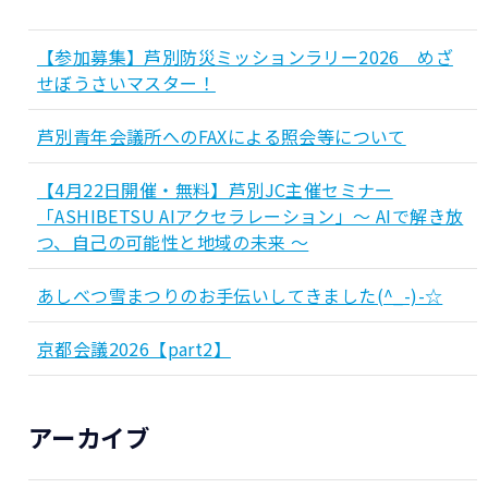
【参加募集】芦別防災ミッションラリー2026 めざ
せぼうさいマスター！
芦別青年会議所へのFAXによる照会等について
【4月22日開催・無料】芦別JC主催セミナー
「ASHIBETSU AIアクセラレーション」～ AIで解き放
つ、自己の可能性と地域の未来 ～
あしべつ雪まつりのお手伝いしてきました(^_-)-☆
京都会議2026【part2】
アーカイブ