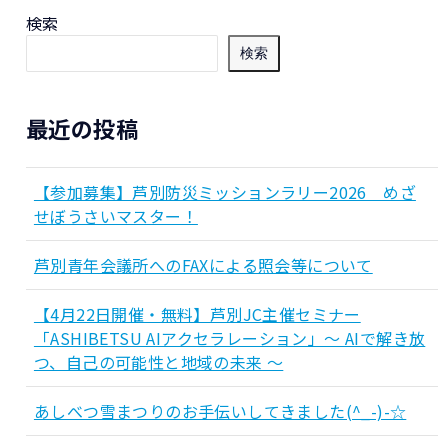
検索
検索
最近の投稿
【参加募集】芦別防災ミッションラリー2026 めざ
せぼうさいマスター！
芦別青年会議所へのFAXによる照会等について
【4月22日開催・無料】芦別JC主催セミナー
「ASHIBETSU AIアクセラレーション」～ AIで解き放
つ、自己の可能性と地域の未来 ～
あしべつ雪まつりのお手伝いしてきました(^_-)-☆