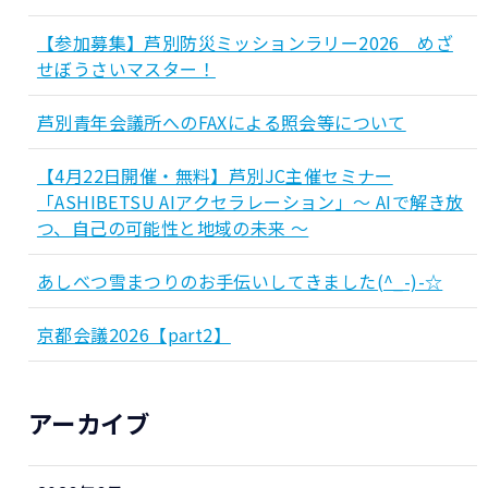
【参加募集】芦別防災ミッションラリー2026 めざ
せぼうさいマスター！
芦別青年会議所へのFAXによる照会等について
【4月22日開催・無料】芦別JC主催セミナー
「ASHIBETSU AIアクセラレーション」～ AIで解き放
つ、自己の可能性と地域の未来 ～
あしべつ雪まつりのお手伝いしてきました(^_-)-☆
京都会議2026【part2】
アーカイブ