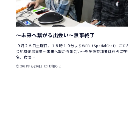
～未来へ繋がる出会い～無事終了
９月２５日土曜日、１８時１０分よりWEB（SpatialChat）にて
会地域発展事業～未来へ繋がる出会い～を男性参加者は芦別に在
名、女性…
2021年9月26日
お知らせ