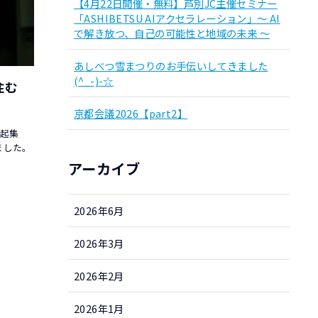
【4月22日開催・無料】芦別JC主催セミナー
「ASHIBETSU AIアクセラレーション」～ AI
で解き放つ、自己の可能性と地域の未来 ～
あしべつ雪まつりのお手伝いしてきました
(^_-)-☆
に住む
京都会議2026【part2】
決起集
ました。
アーカイブ
2026年6月
2026年3月
2026年2月
2026年1月