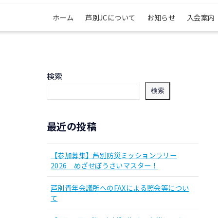
ホーム
芦別JCについて
お知らせ
入会案内
検索
検索
最近の投稿
【参加募集】芦別防災ミッションラリー
2026 めざせぼうさいマスター！
芦別青年会議所へのFAXによる照会等につい
て