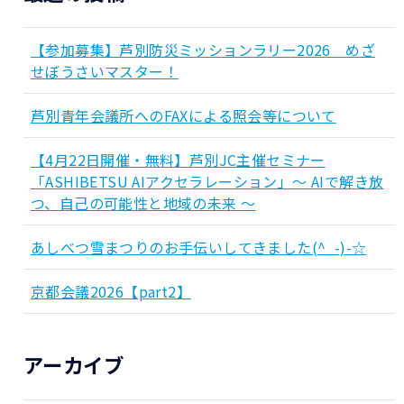
【参加募集】芦別防災ミッションラリー2026 めざ
せぼうさいマスター！
芦別青年会議所へのFAXによる照会等について
【4月22日開催・無料】芦別JC主催セミナー
「ASHIBETSU AIアクセラレーション」～ AIで解き放
つ、自己の可能性と地域の未来 ～
あしべつ雪まつりのお手伝いしてきました(^_-)-☆
京都会議2026【part2】
アーカイブ