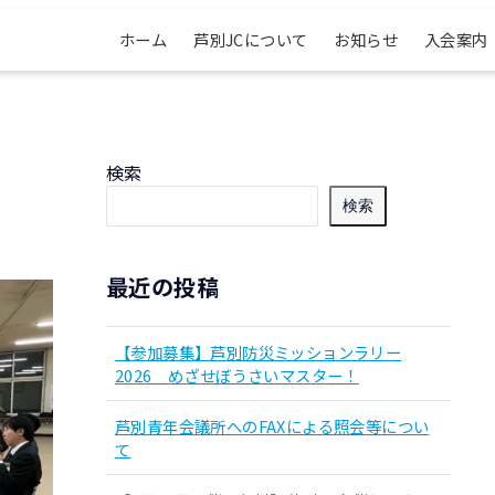
ホーム
芦別JCについて
お知らせ
入会案内
検索
検索
最近の投稿
【参加募集】芦別防災ミッションラリー
2026 めざせぼうさいマスター！
芦別青年会議所へのFAXによる照会等につい
て