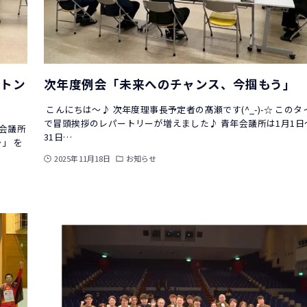
バトン
次年度例会「未来へのチャンス、今掴もう」
こんにちは～♪ 次年度理事長予定者の髙瀬です(^_-)-☆ この
で冒頭挨拶のレパートリーが増えました♪ 青年会議所は1月1日
工会議所
31日…
」 を
2025年11月18日
お知らせ