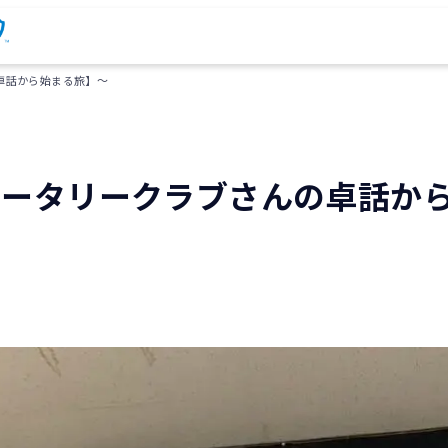
の卓話から始まる旅】～
1【ロータリークラブさんの卓話か