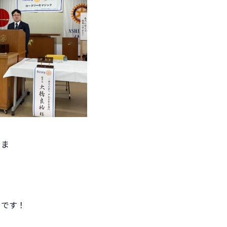
さま
発です！