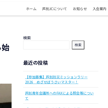
ホーム
芦別JCについて
お知らせ
入会案内
検索
ら始
検索
最近の投稿
【参加募集】芦別防災ミッションラリー
2026 めざせぼうさいマスター！
芦別青年会議所へのFAXによる照会等につい
て