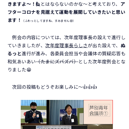
きますよ～！🙋
とはならないのかな～と考えており、
ア
フターコロナを見据えて運動を展開していきたいと思い
ます！
（ふわっとしてますね、すみません😅）
例会の内容については、次年度理事長の設えで進行し
ていきましたが、
次年度理事長らしさ
が出た設えで、
ぬ
るっと
進行が進み、各委員会担当や会議体の質疑応答も
和気あいあい
（たまにズバズバ）
とした次年度例会とな
りました😁
次回の投稿もどうぞお楽しみに～👍👍👍